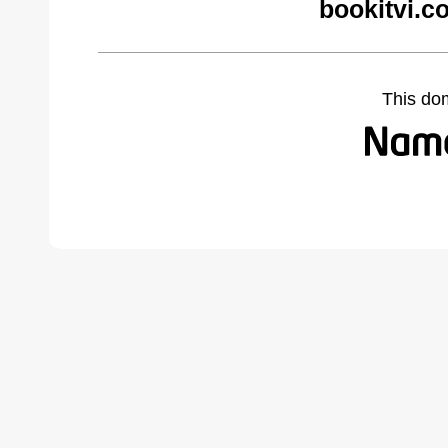
bookitvi.c
This do